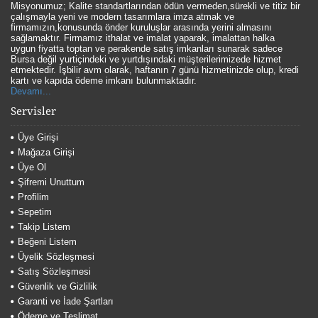
Misyonumuz; Kalite standartlarından ödün vermeden,sürekli ve titiz bir
çalışmayla yeni ve modern tasarımlara imza atmak ve
firmamızın,konusunda önder kuruluşlar arasında yerini almasını
sağlamaktır. Firmamız ithalat ve imalat yaparak, imalattan halka
uygun fiyatta toptan ve perakende satış imkanları sunarak sadece
Bursa değil yurtiçindeki ve yurtdışındaki müşterilerimizede hizmet
etmektedir. İşbilir avm olarak, haftanın 7 günü hizmetinizde olup, kredi
kartı ve kapıda ödeme imkanı bulunmaktadır.
Devamı...
Servisler
Üye Girişi
Mağaza Girişi
Üye Ol
Şifremi Unuttum
Profilim
Sepetim
Takip Listem
Beğeni Listem
Üyelik Sözleşmesi
Satış Sözleşmesi
Güvenlik ve Gizlilik
Garanti ve İade Şartları
Ödeme ve Teslimat