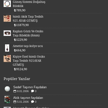
Güneş Sistemi Doğaltaş
Bileklik
789,90
İsimli Akik Taşı Tesbih
925 AYAR GÜMÜŞ
11879,90
Kaplan Gözü Ve Oniks
Taşı Bileklik (8mm)
1229,90
Ametist taşı kolye ucu
664,90
Kişiye Özel İsimli Oniks
Taşı Tesbih 925AYAR
GÜMÜŞ
9124,90
Popüler Yazılar
Sedef Taşının Faydaları
8.01.2006
0
Akik taşının faydaları
5.01.2006
0