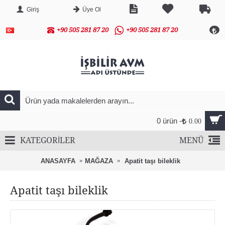
Giriş
Üye Ol
+90 505 281 87 20
+90 505 281 87 20
0 ürün -
0.00
KATEGORİLER
MENÜ
ANASAYFA
MAĞAZA
Apatit taşı bileklik
Apatit taşı bileklik