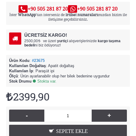
+90 505 281 87 20
+90 505 281 87 20
İster
WhatsApp
'tan isterseniz de
irtibat numaraları
mızdan bizim ile
iletişime geçebilirsiniz.
ÜCRETSİZ KARGO!
2500,00
ve üzeri
yurtiçi
alışverişlerinizde
kargo taşıma
bedeli
ni biz ödüyoruz!
Ürün Kodu
:
#23675
Kullanılan Doğaltaş
: Apatit doğaltaş
Kullanılan İp
: Paraşüt ipi
Ölçü
: Ürün ayarlanabilir olup her bilek bedenine uygundur
Stok Drumu
Stokta var.
2399,90
-
+
SEPETE EKLE