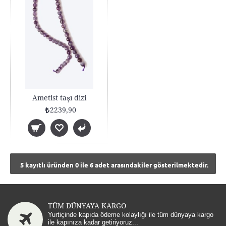
Ametist taşı dizi
2239,90
5 kayıtlı üründen 0 ile 6 adet arasındakiler gösterilmektedir.
TÜM DÜNYAYA KARGO
Yurtiçinde kapıda ödeme kolaylığı ile tüm dünyaya kargo
ile kapınıza kadar getiriyoruz...