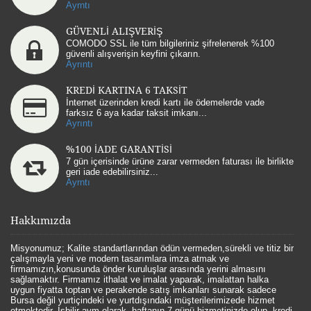
Ayrntı
GÜVENLİ ALIŞVERİŞ
COMODO SSL ile tüm bilgileriniz şifrelenerek %100
güvenli alışverişin keyfini çıkarın.
Ayrıntı
KREDİ KARTINA 6 TAKSİT
İnternet üzerinden kredi kartı ile ödemelerde vade
farksız 6 aya kadar taksit imkanı...
Ayrıntı
%100 İADE GARANTİSİ
7 gün içerisinde ürüne zarar vermeden faturası ile birlikte
geri iade edebilirsiniz...
Ayrntı
Hakkımızda
Misyonumuz; Kalite standartlarından ödün vermeden,sürekli ve titiz bir
çalışmayla yeni ve modern tasarımlara imza atmak ve
firmamızın,konusunda önder kuruluşlar arasında yerini almasını
sağlamaktır. Firmamız ithalat ve imalat yaparak, imalattan halka
uygun fiyatta toptan ve perakende satış imkanları sunarak sadece
Bursa değil yurtiçindeki ve yurtdışındaki müşterilerimizede hizmet
etmektedir. İşbilir avm olarak, haftanın 7 günü hizmetinizde olup, kredi