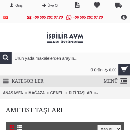
Giriş
Üye Ol
+90 505 281 87 20
+90 505 281 87 20
0 ürün -
0.00
KATEGORİLER
MENÜ
ANASAYFA
MAĞAZA
GENEL
DİZİ TAŞLAR
AMETİST TAŞLAR
AMETİST TAŞLARI