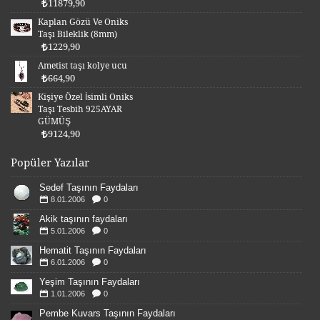
11879,90
Kaplan Gözü Ve Oniks
Taşı Bileklik (8mm)
1229,90
Ametist taşı kolye ucu
664,90
Kişiye Özel İsimli Oniks
Taşı Tesbih 925AYAR
GÜMÜŞ
9124,90
Popüler Yazılar
Sedef Taşının Faydaları
8.01.2006
0
Akik taşının faydaları
5.01.2006
0
Hematit Taşının Faydaları
6.01.2006
0
Yeşim Taşının Faydaları
1.01.2006
0
Pembe Kuvars Taşının Faydaları